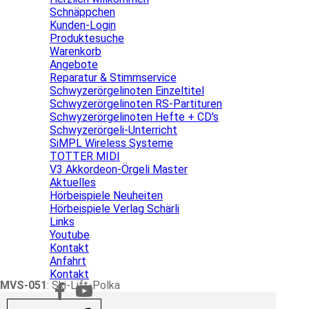
Schnäppchen
Kunden-Login
Produktesuche
Warenkorb
Angebote
▼
Reparatur & Stimmservice
Schwyzerörgelinoten Einzeltitel
Schwyzerörgelinoten RS-Partituren
Schwyzerörgelinoten Hefte + CD's
Schwyzerörgeli-Unterricht
SiMPL Wireless Systeme
TOTTER MIDI
V3 Akkordeon-Örgeli Master
Aktuelles
▼
Hörbeispiele Neuheiten
Hörbeispiele Verlag Schärli
Links
Youtube
Kontakt
▼
Anfahrt
Kontakt
MVS-051
: Ski-Lift-Polka