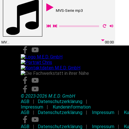
Suchen
MVS-Serie mp3
MVS-051_Ski-Lift-Polka_www.m-e-d.swiss
00:00
© 2023-2026 M.E.D. GmbH
AGB
|
Datenschutzerklärung
|
Impressum
|
Kundeninformation
AGB
|
Datenschutzerklärung
|
Impressum
|
Ku
AGB
|
Datenschutzerklärung
|
Impressum
|
Ku