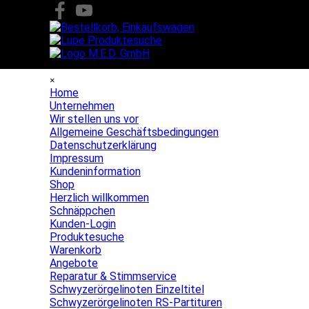
Direkt zum Seiteninhalt
Menü überspringen
×
Home
Unternehmen
▼
Wir stellen uns vor
Allgemeine Geschäftsbedingungen
Datenschutzerklärung
Impressum
Kundeninformation
Shop
▼
Herzlich willkommen
Schnäppchen
Kunden-Login
Produktesuche
Warenkorb
Angebote
▼
Reparatur & Stimmservice
Schwyzerörgelinoten Einzeltitel
Schwyzerörgelinoten RS-Partituren