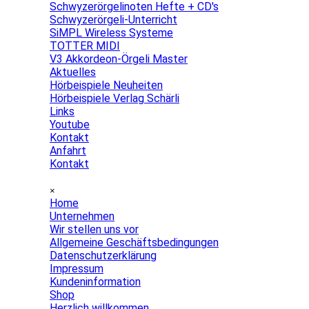
Schwyzerörgelinoten Hefte + CD's
Schwyzerörgeli-Unterricht
SiMPL Wireless Systeme
TOTTER MIDI
V3 Akkordeon-Örgeli Master
Aktuelles
▼
Hörbeispiele Neuheiten
Hörbeispiele Verlag Schärli
Links
Youtube
Kontakt
▼
Anfahrt
Kontakt
Menü überspringen
×
Home
Unternehmen
▼
Wir stellen uns vor
Allgemeine Geschäftsbedingungen
Datenschutzerklärung
Impressum
Kundeninformation
Shop
▼
Herzlich willkommen