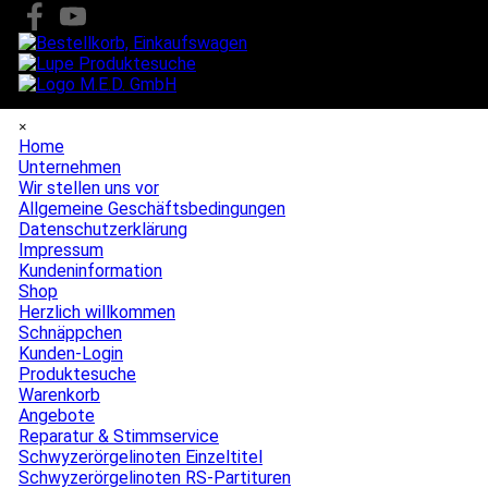
Direkt zum Seiteninhalt
Menü überspringen
×
Home
Unternehmen
▼
Wir stellen uns vor
Allgemeine Geschäftsbedingungen
Datenschutzerklärung
Impressum
Kundeninformation
Shop
▼
Herzlich willkommen
Schnäppchen
Kunden-Login
Produktesuche
Warenkorb
Angebote
▼
Reparatur & Stimmservice
Schwyzerörgelinoten Einzeltitel
Schwyzerörgelinoten RS-Partituren