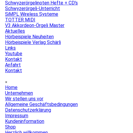
Schwyzerörgelinoten Hefte + CD's
Schwyzerörgeli-Unterricht
SiMPL Wireless Systeme
TOTTER MIDI
V3 Akkordeon-Örgeli Master
Aktuelles
▼
Hörbeispiele Neuheiten
Hörbeispiele Verlag Schärli
Links
Youtube
Kontakt
▼
Anfahrt
Kontakt
Menü überspringen
×
Home
Unternehmen
▼
Wir stellen uns vor
Allgemeine Geschäftsbedingungen
Datenschutzerklärung
Impressum
Kundeninformation
Shop
▼
Herzlich willkommen