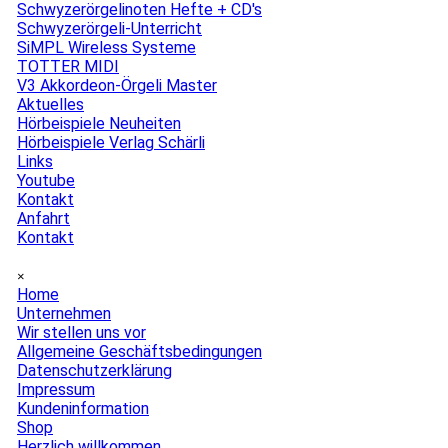
Schwyzerörgelinoten Hefte + CD's
Schwyzerörgeli-Unterricht
SiMPL Wireless Systeme
TOTTER MIDI
V3 Akkordeon-Örgeli Master
Aktuelles
▼
Hörbeispiele Neuheiten
Hörbeispiele Verlag Schärli
Links
Youtube
Kontakt
▼
Anfahrt
Kontakt
Menü überspringen
×
Home
Unternehmen
▼
Wir stellen uns vor
Allgemeine Geschäftsbedingungen
Datenschutzerklärung
Impressum
Kundeninformation
Shop
▼
Herzlich willkommen