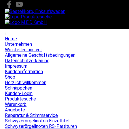
Direkt zum Seiteninhalt
Menü überspringen
×
Home
Unternehmen
▼
Wir stellen uns vor
Allgemeine Geschäftsbedingungen
Datenschutzerklärung
Impressum
Kundeninformation
Shop
▼
Herzlich willkommen
Schnäppchen
Kunden-Login
Produktesuche
Warenkorb
Angebote
▼
Reparatur & Stimmservice
Schwyzerörgelinoten Einzeltitel
Schwyzerörgelinoten RS-Partituren